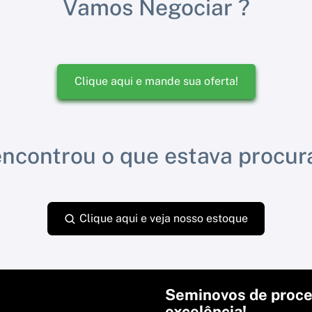
Vamos Negociar ?
Clique aqui e mande sua oferta!
ncontrou o que estava procu
Clique aqui e veja nosso estoque
Seminovos de proce
excelência!