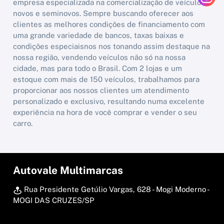
empresa especializada na comercialização de veículos
novos e seminovos. Sempre buscando oferecer aos
clientes as melhores condições de financiamento com
uma grande variedade de bancos, taxas baixas e
condições especiaisnos nos tonando assim destaque na
nossa região, vendendo veículos não só na nossa
cidade, mas para todo o Brasil. Com 2 lojas e um
estoque com mais de 150 veículos, trabalhamos para
proporcionar aos nossos clientes um atendimento
personalizado e exclusivo, resultando numa excelente
experiência na hora de você comprar e vender o seu
carro.
Autovale Multimarcas
Rua Presidente Getúlio Vargas, 628 - Mogi Moderno -
MOGI DAS CRUZES/SP